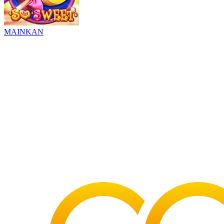
MAINKAN