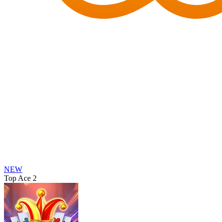
NEW
Top Ace 2