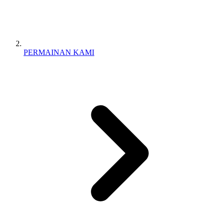
PERMAINAN KAMI