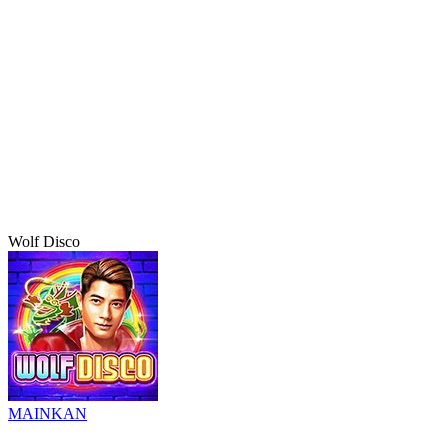
Wolf Disco
MAINKAN