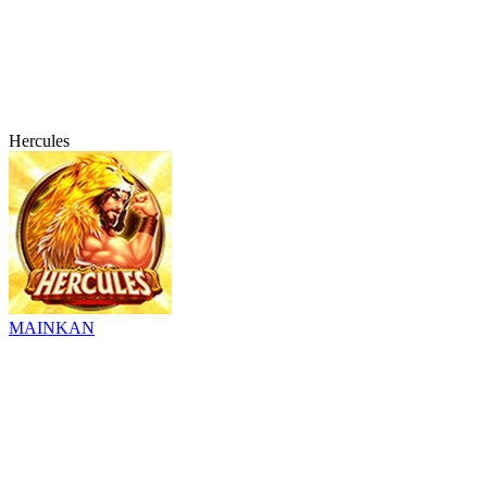
Hercules
MAINKAN