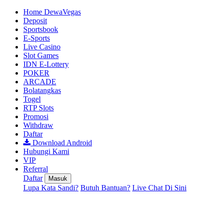
Home DewaVegas
Deposit
Sportsbook
E-Sports
Live Casino
Slot Games
IDN E-Lottery
POKER
ARCADE
Bolatangkas
Togel
RTP Slots
Promosi
Withdraw
Daftar
Download Android
Hubungi Kami
VIP
Referral
Daftar
Masuk
Lupa Kata Sandi?
Butuh Bantuan?
Live Chat Di Sini