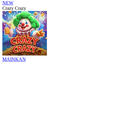
NEW
Crazy Crazy
MAINKAN