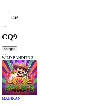
Cq9
CQ9
Kategori
WILD BANDITO 2
MAINKAN