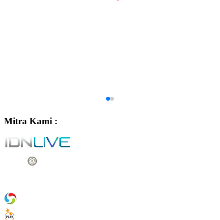
Mitra Kami :