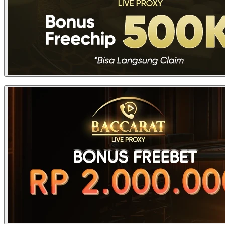
DAPAT DIGANGGU GUGAT.
Rp
501 - 800
Rp 50.000
300
15.000.000
Rp
TOTAL
800
97.500.000
BONUS FREE CHIPS CASINO PROXY BETTING 500K
Syarat dan ketentuan:
Seluruh Pemain Berhak Mengikuti Promosi ini.
1. Berlaku untuk semua pemain yang main di casino proxy betting
Periode Turnamen mulai dari tanggal 28 Juli s/d 16 Agustus
Basic
7.000.000 : 350.000
2. pemain wajib deposit 5.000.000 untuk claim bonus free chips 500.000 dan harus masuk
2026.
Kupon
= 20 Kupon
ke permainan casino proxy betting secara Bersamaan dengan bonus yang telah di berikan.
Total 800 Pemain dengan nilai Turnover tertinggi akan keluar
* berlaku juga untuk pemain yang sudah memiliki saldo 5.000.000 dan ingin bermain di
menjadi pemenang.
casino proxy betting juga berhak claim bonus free chips 500.000 , dengan ketentuan harus
Turnover Pemenang dihitung dari Semua Game yang di
main di casino proxy betting.
pertandingkan.
3. bonus free chips 500.000 hanya boleh dimainkan di casino proxy betting , jika bonus free
Papan Peringkat Pemenang atau Leaderboard bisa dilihat di
Bonus
7.000.000 :
chips dimainkan di provider game lainnya , maka bonus akan di Tarik / dianggap hangus.
menu KOTAK BONUS lalu pilih GRAND TURNOVER
Extra
3.500.000 = 2 Kupon
4. Untuk melakukan withdraw pemain harus mencapai 3x Turnover dari nilai BONUS
KEMERDEKAAN, Turnover akan di update setiap hari di
Kupon
Contoh :
pukul 19:00 WIB