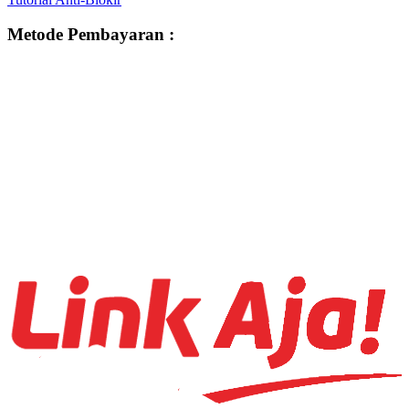
18
Infinix Note 50X
Metode Pembayaran :
19
POCO M7
20
Vivo Y19s GT 5G
*Syarat & Ketentuan dapat berubah sewaktu-waktu.
21
Bonus Free Chip 2,000,000
22
Bonus Free Chip 1,950,000
23
Bonus Free Chip 1,900,000