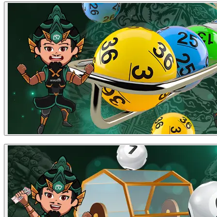
Kupon Big or Small
BONUS FREE CHIP
3
2.000.000
Range TO
Kupon
BONUS FREE CHIP
4
1.500.000
1,250,000 - 5,500,000
1 Kupon
BONUS FREE CHIP
5
5,500,001 - 12,500,000
2 Kupon
1.000.000
12,500,001 - 25,000,000
3 Kupon