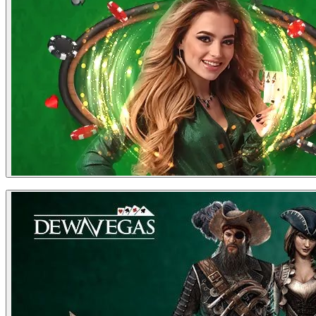
Murni
< 15 jt
buy free
2%
spin
Bola Ketiga
300.000
3
Galaxy Z Fold7
Hadiah Peringkat 10 Besar Rake Race Bandar Ceme
A. MONDAY WARMUP
Bola Keempat
200.000
4
Iphone 17 Pro Max
Syarat dan Ketentuan:
Bola Kelima
100.000
B. ALL IN TUESDAY
Hadiah Peringkat 10 Besar Rake Race Domino
5
HUAWEI MATE X6
6
Asus ROG Flow X16
Syarat & Ketentuan
:
C. MINI WEDNESDAY
Syarat & Ketentuan
7
Lenovo LOQ AHID i7