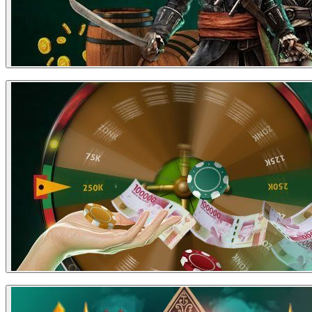
D. TURBO THURSDAY
8
Apple iPad Air M3
9
Xiaomi 15T Pro
E. FRIDAY MANIA
10
Galaxy A56 5G
11
INFINIX XPAD GT
F. SATURDAY NIGHT FEVER
12
POCO X7 Pro 5G