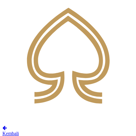
Kembali